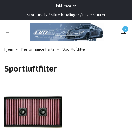
Inkl. mva
Stort utvalg / Sikre betalinger / Enkle returer
0
Hjem
Performance Parts
Sportluftfilter
Sportluftfilter