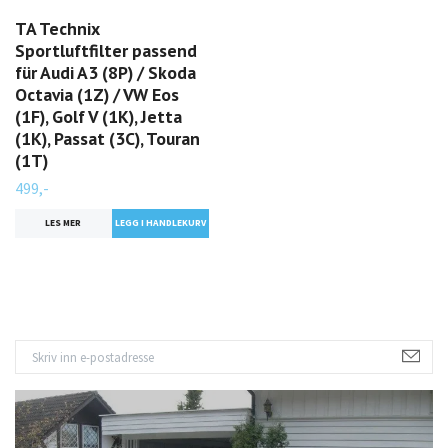
TA Technix
Sportluftfilter passend
für Audi A3 (8P) / Skoda
Octavia (1Z) / VW Eos
(1F), Golf V (1K), Jetta
(1K), Passat (3C), Touran
(1T)
499,-
LES MER