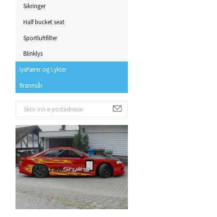
Sikringer
Half bucket seat
Sportluftfilter
Blinklys
lysPærer og Lykter
Brannsår