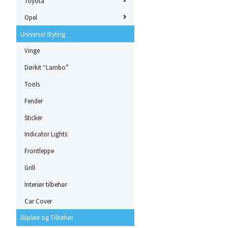
Toyota
Opel
Universal Styling
Vinge
Dørkit “Lambo”
Tools
Fender
Sticker
Indicator Lights
Frontleppe
Grill
Interiør tilbehør
Car Cover
Bilpleie og Tilbehør