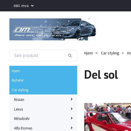
Inkl. mva
Hjem
Car styling
H
Del sol
Hjem
Nyheter
Car styling
Nissan
Lexus
Mitsubishi
Alfa Romeo