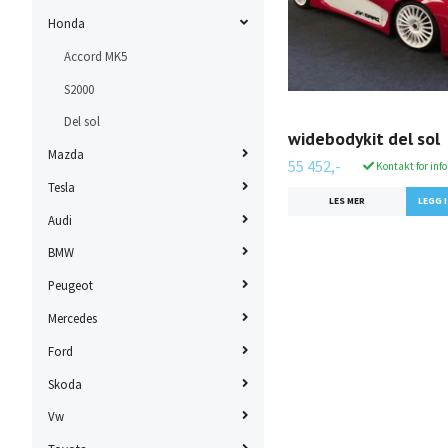
Honda
Accord MK5
S2000
Del sol
widebodykit del sol
Mazda
55 452,-
Kontakt for info 
Tesla
LES MER
Audi
BMW
Peugeot
Mercedes
Ford
Skoda
Vw