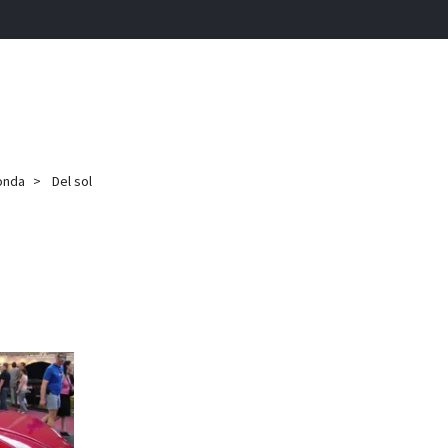
onda
Del sol