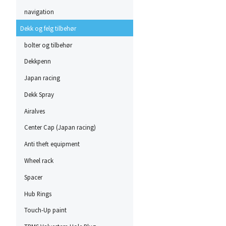
navigation
Dekk og felg tilbehør
bolter og tilbehør
Dekkpenn
Japan racing
Dekk Spray
Airalves
Center Cap (Japan racing)
Anti theft equipment
Wheel rack
Spacer
Hub Rings
Touch-Up paint