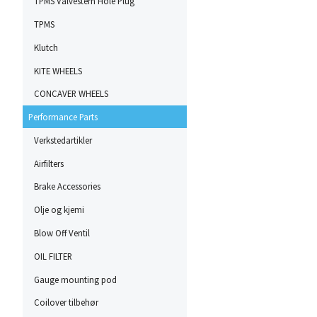
TPMS Valvestem Hole Plug
TPMS
Klutch
KITE WHEELS
CONCAVER WHEELS
Performance Parts
Verkstedartikler
Airfilters
Brake Accessories
Olje og kjemi
Blow Off Ventil
OIL FILTER
Gauge mounting pod
Coilover tilbehør