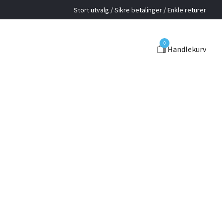
Stort utvalg / Sikre betalinger / Enkle returer
0
Handlekurv