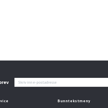
brev
vice
Bunntekstmeny