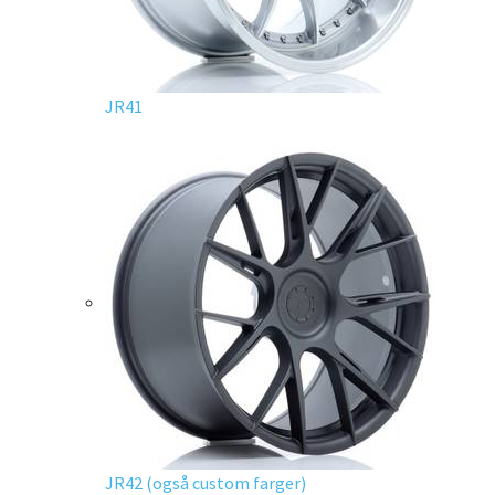
JR41
JR42 (også custom farger)