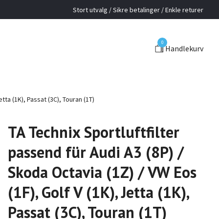
Stort utvalg / Sikre betalinger / Enkle returer
0
Handlekurv
etta (1K), Passat (3C), Touran (1T)
TA Technix Sportluftfilter
passend für Audi A3 (8P) /
Skoda Octavia (1Z) / VW Eos
(1F), Golf V (1K), Jetta (1K),
Passat (3C), Touran (1T)