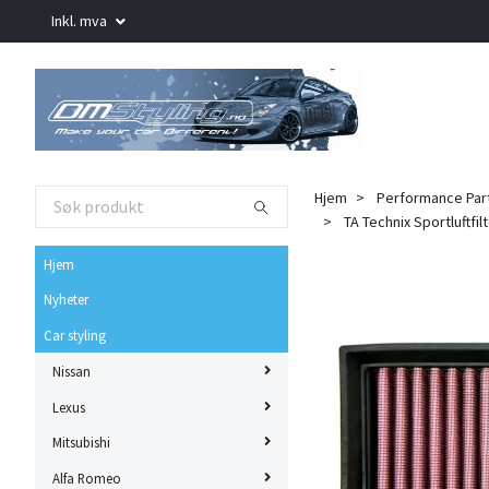
Inkl. mva
Hjem
Performance Par
TA Technix Sportluftfil
Hjem
Nyheter
Car styling
Nissan
Lexus
Mitsubishi
Alfa Romeo