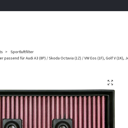
ts
Sportluftfilter
ter passend für Audi A3 (8P) / Skoda Octavia (1Z) / VW Eos (1F), Golf V (1K), J