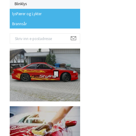
Blinklys
lysPærer og Lykter
Brannsår