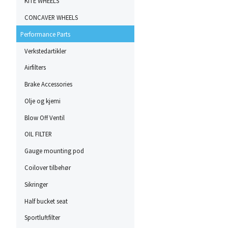
KITE WHEELS
CONCAVER WHEELS
Performance Parts
Verkstedartikler
Airfilters
Brake Accessories
Olje og kjemi
Blow Off Ventil
OIL FILTER
Gauge mounting pod
Coilover tilbehør
Sikringer
Half bucket seat
Sportluftfilter