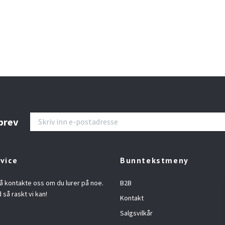
brev
vice
Bunntekstmeny
å kontakte oss om du lurer på noe.
B2B
d så raskt vi kan!
Kontakt
Salgsvilkår