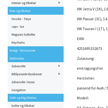
Interiør og tilbehør
VW Jetta V (1K), 1.
Klær og tilbehør
VW Passat (3C), 1.6
Hoodie - Trøye
caps - lue
VW Touran I (1T), 1
Meguiars Solbriller
EAN:
Keychains
4251695152673
Energi - More power
Zulassung:
Multimedia
Subwoofer
eintragungsfrei
Biltilpassede Basskasser
Hersteller:
subwoofer i kasse
passend für Audi /
navigation
Modell:
Dekk og felg tilbehør
bolter og tilbehør
A3, Octavia , Eos ,