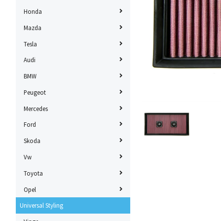
Honda
Mazda
Tesla
Audi
BMW
Peugeot
Mercedes
Ford
Skoda
Vw
Toyota
Opel
Universal Styling