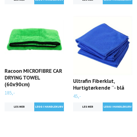
Racoon MICROFIBRE CAR
DRYING TOWEL
Ultrafin Fiberklut,
(60x90cm)
Hurtigtørkende ¨- blå
185,-
45,-
LES MER
LES MER