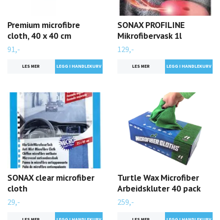
Premium microfibre
SONAX PROFILINE
cloth, 40 x 40 cm
Mikrofibervask 1l
91,-
129,-
LES MER
LES MER
SONAX clear microfiber
Turtle Wax Microfiber
cloth
Arbeidskluter 40 pack
29,-
259,-
LES MER
LES MER