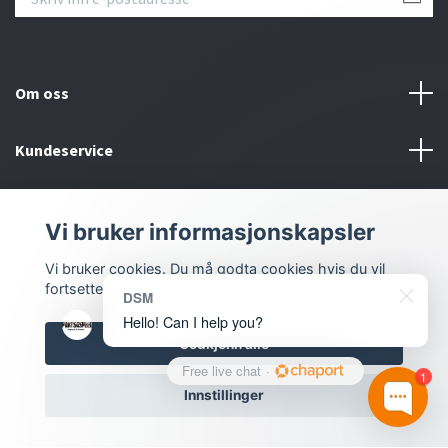
Om oss
Kundeservice
Bunntekstmeny
Vi bruker informasjonskapsler
Sosiale medier
Vi bruker cookies. Du må godta cookies hvis du vil
fortsette.
DSM
Hello! Can I help you?
Godkjenn alle
Free live chat
·
1
Innstillinger
© 2026 Dmstyling.no