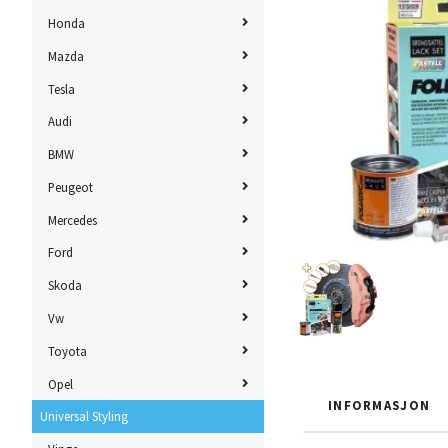
Honda
Mazda
Tesla
Audi
BMW
Peugeot
Mercedes
Ford
Skoda
Vw
Toyota
Opel
INFORMASJON
Universal Styling