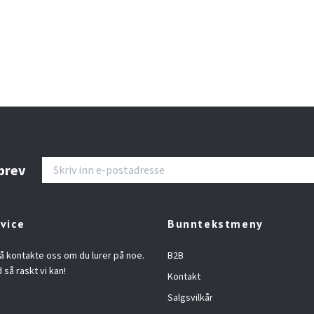
brev
vice
Bunntekstmeny
å kontakte oss om du lurer på noe.
B2B
d så raskt vi kan!
Kontakt
Salgsvilkår