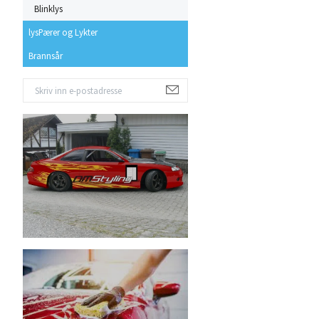
Blinklys
lysPærer og Lykter
Brannsår