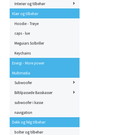
Interiør og tilbehør
Klær og tilbehør
Hoodie - Trøye
caps - lue
Meguiars Solbriller
Keychains
Energi - More power
Multimedia
Subwoofer
Biltilpassede Basskasser
subwoofer i kasse
navigation
Dekk og felg tilbehør
bolter og tilbehør