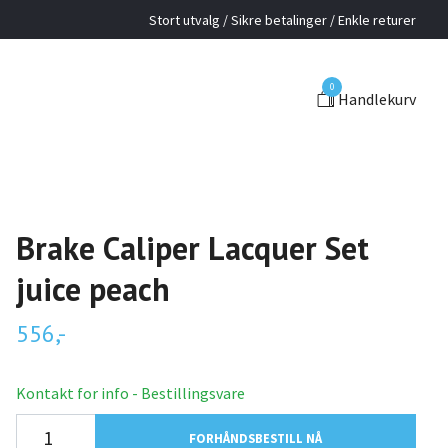
Stort utvalg / Sikre betalinger / Enkle returer
0
Handlekurv
Brake Caliper Lacquer Set
juice peach
556,-
Kontakt for info - Bestillingsvare
FORHÅNDSBESTILL NÅ