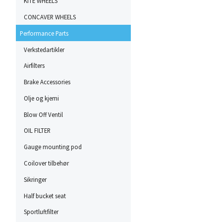
KITE WHEELS
CONCAVER WHEELS
Performance Parts
Verkstedartikler
Airfilters
Brake Accessories
Olje og kjemi
Blow Off Ventil
OIL FILTER
Gauge mounting pod
Coilover tilbehør
Sikringer
Half bucket seat
Sportluftfilter