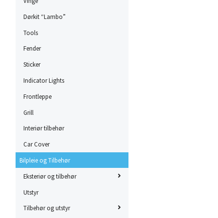
Vinge
Dørkit “Lambo”
Tools
Fender
Sticker
Indicator Lights
Frontleppe
Grill
Interiør tilbehør
Car Cover
Bilpleie og Tilbehør
Eksteriør og tilbehør
Utstyr
Tilbehør og utstyr