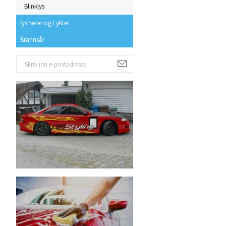
Blinklys
lysPærer og Lykter
Brannsår