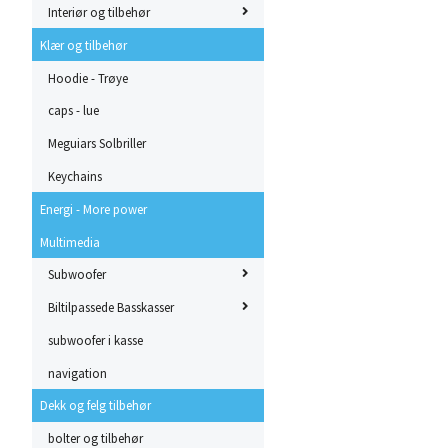
Interiør og tilbehør
Klær og tilbehør
Hoodie - Trøye
caps - lue
Meguiars Solbriller
Keychains
Energi - More power
Multimedia
Subwoofer
Biltilpassede Basskasser
subwoofer i kasse
navigation
Dekk og felg tilbehør
bolter og tilbehør