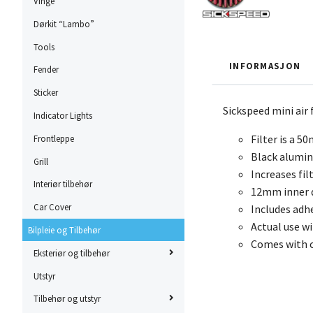
Vinge
Dørkit “Lambo”
Tools
INFORMASJON
Fender
Sticker
Sickspeed mini air f
Indicator Lights
Filter is a 50
Frontleppe
Black alumin
Grill
Increases fil
Interiør tilbehør
12mm inner 
Car Cover
Includes adh
Actual use wi
Bilpleie og Tilbehør
Comes with c
Eksteriør og tilbehør
Utstyr
Tilbehør og utstyr