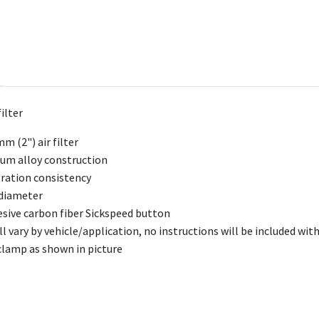
ilter
mm (2") air filter
um alloy construction
tration consistency
diameter
esive carbon fiber Sickspeed button
ll vary by vehicle/application, no instructions will be included wit
lamp as shown in picture