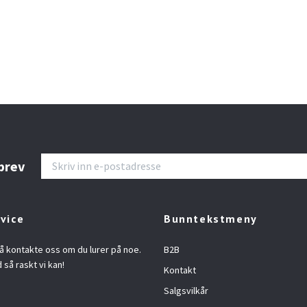
brev
vice
Bunntekstmeny
å kontakte oss om du lurer på noe.
B2B
d så raskt vi kan!
Kontakt
Salgsvilkår