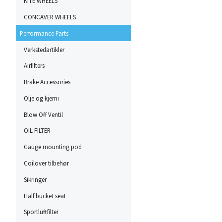
KITE WHEELS
CONCAVER WHEELS
Performance Parts
Verkstedartikler
Airfilters
Brake Accessories
Olje og kjemi
Blow Off Ventil
OIL FILTER
Gauge mounting pod
Coilover tilbehør
Sikringer
Half bucket seat
Sportluftfilter