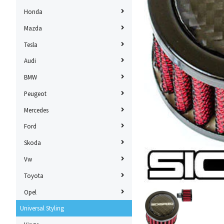
Honda
Mazda
Tesla
Audi
BMW
Peugeot
Mercedes
Ford
Skoda
Vw
Toyota
Opel
Universal Styling