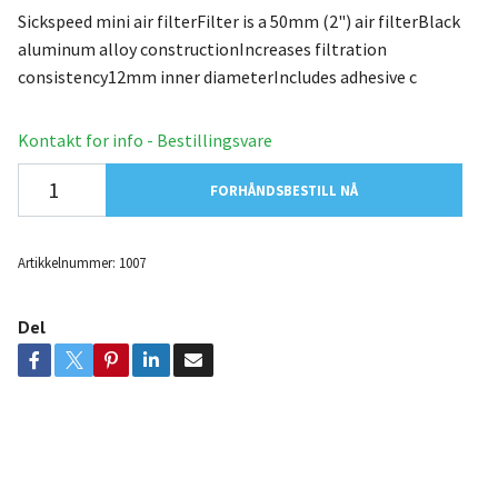
Sickspeed mini air filterFilter is a 50mm (2") air filterBlack
aluminum alloy constructionIncreases filtration
consistency12mm inner diameterIncludes adhesive c
Kontakt for info - Bestillingsvare
FORHÅNDSBESTILL NÅ
Artikkelnummer:
1007
Del