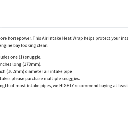
more horsepower. This Air Intake Heat Wrap helps protect your inta
engine bay looking clean.
ludes one (1) snuggie.
 inches long (178mm).
inch (102mm) diameter air intake pipe
ntakes please purchase multiple snuggies.
ength of most intake pipes, we HIGHLY recommend buying at least