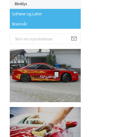
Blinklys
lysPærer og Lykter
Brannsår