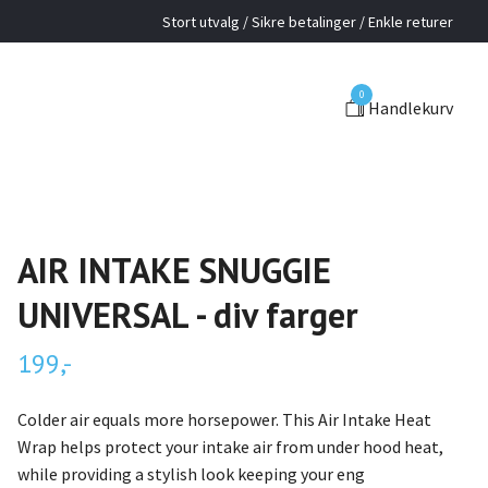
Stort utvalg / Sikre betalinger / Enkle returer
0
Handlekurv
AIR INTAKE SNUGGIE
UNIVERSAL - div farger
199,-
Colder air equals more horsepower. This Air Intake Heat
Wrap helps protect your intake air from under hood heat,
while providing a stylish look keeping your eng