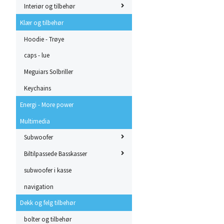
Interiør og tilbehør
Klær og tilbehør
Hoodie - Trøye
caps - lue
Meguiars Solbriller
Keychains
Energi - More power
Multimedia
Subwoofer
Biltilpassede Basskasser
subwoofer i kasse
navigation
Dekk og felg tilbehør
bolter og tilbehør