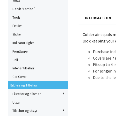
Vinge
Dørkit “Lambo”
Tools
INFORMASJON
Fender
Colder air equals 
Sticker
look keeping your 
Indicator Lights
Purchase inc
Frontleppe
Covers are 7
Grill
Fits up to 4 
Interiør tilbehør
For longer i
Car Cover
Due to the l
Bilpleie og Tilbehør
Eksteriør og tilbehør
Utstyr
Tilbehør og utstyr