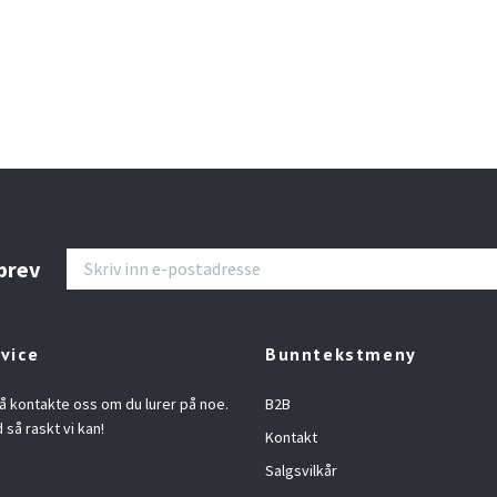
brev
vice
Bunntekstmeny
å kontakte oss om du lurer på noe.
B2B
d så raskt vi kan!
Kontakt
Salgsvilkår