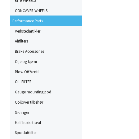
KITE WHEELS
CONCAVER WHEELS
Performance Parts
Verkstedartikler
Airfilters
Brake Accessories
Olje og kjemi
Blow Off Ventil
OIL FILTER
Gauge mounting pod
Coilover tilbehør
Sikringer
Half bucket seat
Sportluftfilter