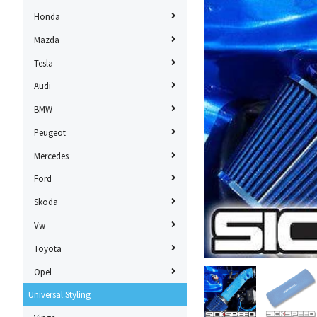
Honda
Mazda
Tesla
Audi
BMW
Peugeot
Mercedes
Ford
Skoda
Vw
Toyota
Opel
Universal Styling