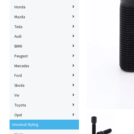
Honda
Mazda
Tesla
Audi
BMW
Peugeot
Mercedes
Ford
Skoda
Vw
Toyota
Opel
Universal Styling