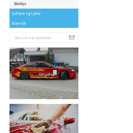
Blinklys
lysPærer og Lykter
Brannsår