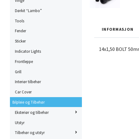
Vinge
Dørkit “Lambo”
Tools
INFORMASJON
Fender
Sticker
14x1,50 BOLT 50
Indicator Lights
Frontleppe
Grill
Interiør tilbehør
Car Cover
Bilpleie og Tilbehør
Eksteriør og tilbehør
Utstyr
Tilbehør og utstyr