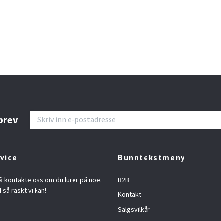
brev
vice
Bunntekstmeny
å kontakte oss om du lurer på noe.
B2B
d så raskt vi kan!
Kontakt
Salgsvilkår