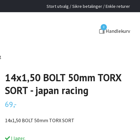
Stort utvalg / Sikre betalinger / Enkle returer
0
Handlekurv
g
14x1,50 BOLT 50mm TORX
SORT - japan racing
69,-
14x1,50 BOLT 50mm TORX SORT
I lager.