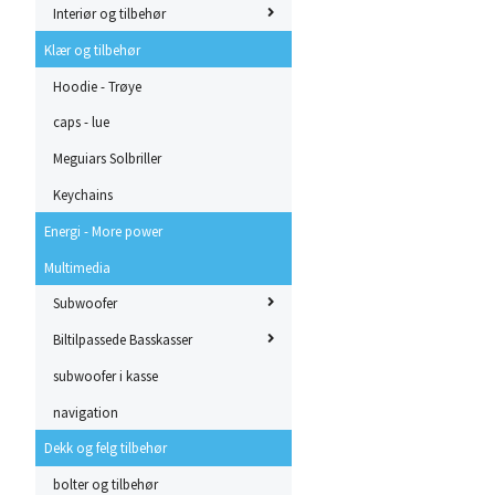
Interiør og tilbehør
Klær og tilbehør
Hoodie - Trøye
caps - lue
Meguiars Solbriller
Keychains
Energi - More power
Multimedia
Subwoofer
Biltilpassede Basskasser
subwoofer i kasse
navigation
Dekk og felg tilbehør
bolter og tilbehør