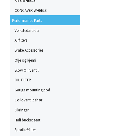
KITE WHEELS
CONCAVER WHEELS
Performance Parts
Verkstedartikler
Airfilters
Brake Accessories
Olje og kjemi
Blow Off Ventil
OIL FILTER
Gauge mounting pod
Coilover tilbehør
Sikringer
Half bucket seat
Sportluftfilter