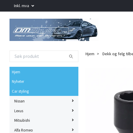
Inkl. mva
Hjem
Dekk og felg tilb
Hjem
Nyheter
Car styling
Nissan
Lexus
Mitsubishi
Alfa Romeo