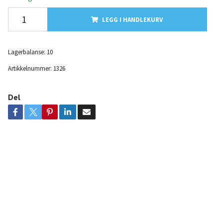
LEGG I HANDLEKURV
Lagerbalanse:
10
Artikkelnummer:
1326
Del