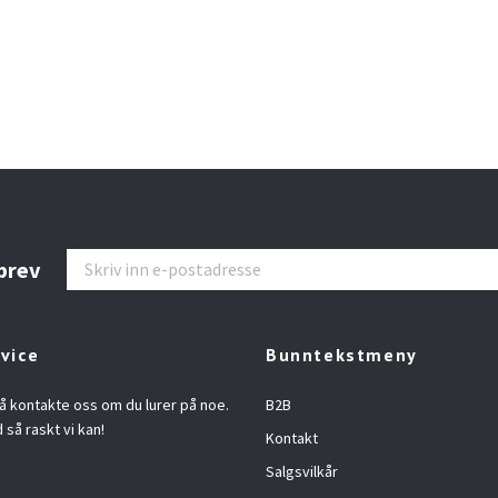
brev
vice
Bunntekstmeny
å kontakte oss om du lurer på noe.
B2B
d så raskt vi kan!
Kontakt
Salgsvilkår