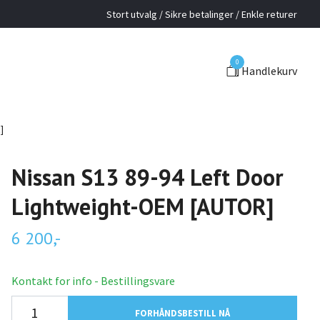
Stort utvalg / Sikre betalinger / Enkle returer
0
Handlekurv
]
Nissan S13 89-94 Left Door
Lightweight-OEM [AUTOR]
6 200,-
Kontakt for info - Bestillingsvare
FORHÅNDSBESTILL NÅ