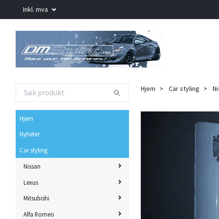
Inkl. mva
Hjem
Car styling
Ni
Hjem
Nyheter
Car styling
Nissan
Lexus
Mitsubishi
Alfa Romeo