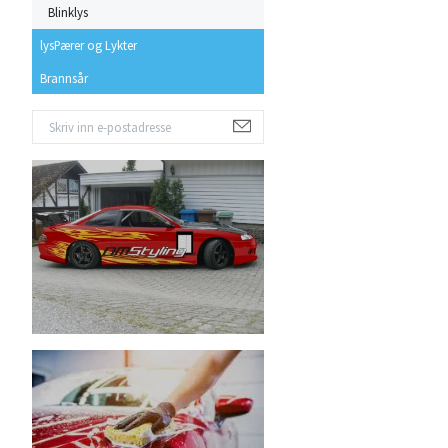
Blinklys
lysPærer og Lykter
Brannsår