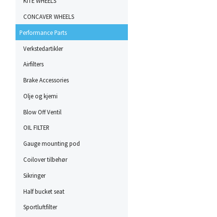
KITE WHEELS
CONCAVER WHEELS
Performance Parts
Verkstedartikler
Airfilters
Brake Accessories
Olje og kjemi
Blow Off Ventil
OIL FILTER
Gauge mounting pod
Coilover tilbehør
Sikringer
Half bucket seat
Sportluftfilter