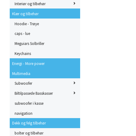
Interiør og tilbehør
Klær og tilbehør
Hoodie - Trøye
caps - lue
Meguiars Solbriller
Keychains
Energi - More power
Multimedia
Subwoofer
Biltilpassede Basskasser
subwoofer i kasse
navigation
Dekk og felg tilbehør
bolter og tilbehør