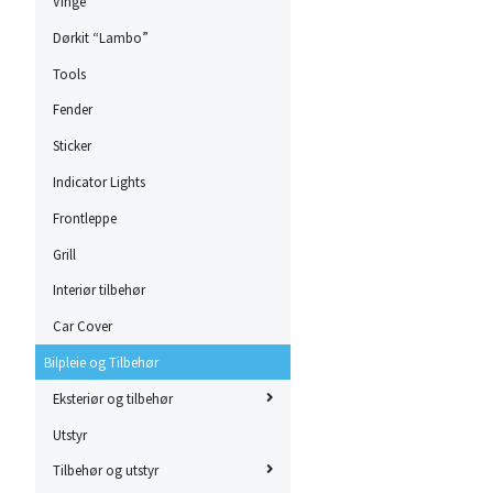
Vinge
Dørkit “Lambo”
Tools
Fender
Sticker
Indicator Lights
Frontleppe
Grill
Interiør tilbehør
Car Cover
Bilpleie og Tilbehør
Eksteriør og tilbehør
Utstyr
Tilbehør og utstyr