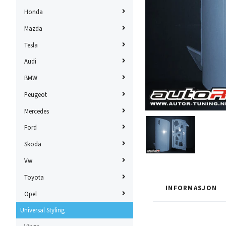
Honda
Mazda
Tesla
Audi
BMW
Peugeot
Mercedes
Ford
Skoda
Vw
Toyota
INFORMASJON
Opel
Universal Styling