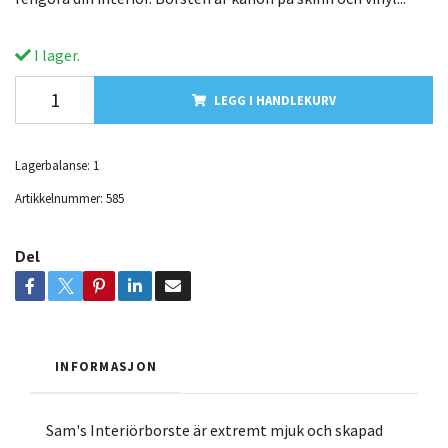
I lager.
LEGG I HANDLEKURV
Lagerbalanse:
1
Artikkelnummer:
585
Del
INFORMASJON
Sam's Interiörborste är extremt mjuk och skapad