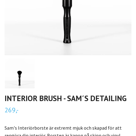
INTERIOR BRUSH - SAM´S DETAILING
269,-
Sam's Interiörborste är extremt mjuk och skapad för att
rengöra din interiör. Borsten är kanon på skinn och vinyl...