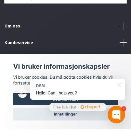
Om oss
Kundeservice
Bunntekstmeny
Vi bruker informasjonskapsler
Sosiale medier
Vi bruker cookies. Du må godta cookies hvis du vil
fortsette.
DSM
Hello! Can I help you?
Godkjenn alle
Free live chat
·
1
Innstillinger
© 2026 Dmstyling.no