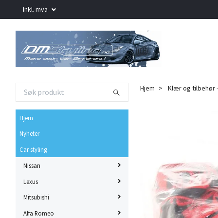
Inkl. mva
Hjem
Klær og tilbehør
Hjem
Nyheter
Car styling
Nissan
Lexus
Mitsubishi
Alfa Romeo