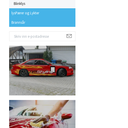
Blinklys
lysPærer og Lykter
Brannsår