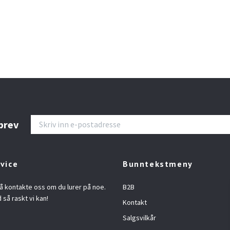
brev
vice
Bunntekstmeny
å kontakte oss om du lurer på noe.
B2B
d så raskt vi kan!
Kontakt
Salgsvilkår