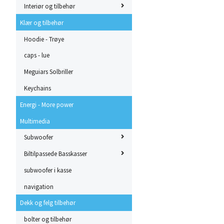
Interiør og tilbehør
Klær og tilbehør
Hoodie - Trøye
caps - lue
Meguiars Solbriller
Keychains
Energi - More power
Multimedia
Subwoofer
Biltilpassede Basskasser
subwoofer i kasse
navigation
Dekk og felg tilbehør
bolter og tilbehør