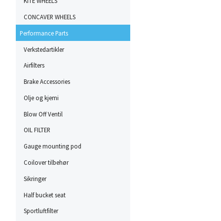
KITE WHEELS
CONCAVER WHEELS
Performance Parts
Verkstedartikler
Airfilters
Brake Accessories
Olje og kjemi
Blow Off Ventil
OIL FILTER
Gauge mounting pod
Coilover tilbehør
Sikringer
Half bucket seat
Sportluftfilter