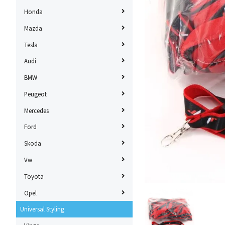
Honda
Mazda
Tesla
Audi
BMW
Peugeot
Mercedes
Ford
Skoda
Vw
Toyota
Opel
Universal Styling