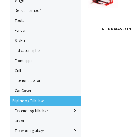
Vinge
Dørkit “Lambo”
Tools
INFORMASJON
Fender
Sticker
Indicator Lights
Frontleppe
Grill
Interiør tilbehør
Car Cover
Bilpleie og Tilbehør
Eksteriør og tilbehør
Utstyr
Tilbehør og utstyr